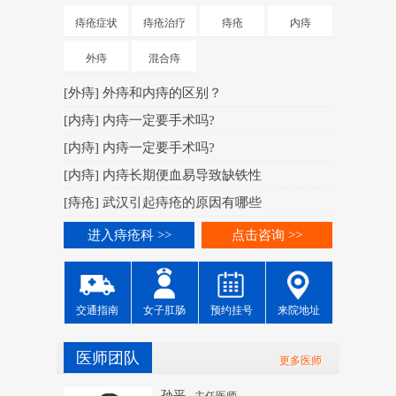
[
肛周脓肿
痔疮症状
痔疮治疗
痔疮
内痔
[
肛周脓肿
外痔
混合痔
[
肛周脓肿
[
外痔
]
外痔和内痔的区别？
[
肛周脓肿
[
内痔
]
内痔一定要手术吗?
[
肛周脓肿
[
内痔
]
内痔一定要手术吗?
[
肛周脓肿
[
内痔
]
内痔长期便血易导致缺铁性
[
肛周脓肿
[
痔疮
]
武汉引起痔疮的原因有哪些
进入痔
进入痔疮科 >>
点击咨询 >>
交通指南
女子肛肠
预约挂号
来院地址
医师团队
更多医师
孙平