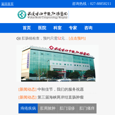
咨询热线：027-88858211
返回首页
首页
医院
科室
专家
咨询
肛肠镜检查，预约只需
52
元...
[点击预约]
[新闻动态]
中秋佳节，我们的服务祝愿
[新闻动态]
第三届海峡两岸结直肠肿瘤
痔疮疾病
肛周脓肿
肛门湿疹
肛门瘙痒