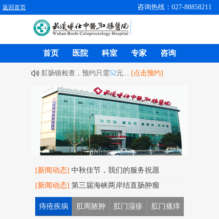
咨询热线：027-88858211
返回首页
首页
医院
科室
专家
咨询
肛肠镜检查，预约只需
52
元...
[点击预约]
[新闻动态]
中秋佳节，我们的服务祝愿
[新闻动态]
第三届海峡两岸结直肠肿瘤
痔疮疾病
肛周脓肿
肛门湿疹
肛门瘙痒