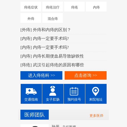
[
肛周脓肿
痔疮症状
痔疮治疗
痔疮
内痔
[
肛周脓肿
外痔
混合痔
[
肛周脓肿
[
外痔
]
外痔和内痔的区别？
[
肛周脓肿
[
内痔
]
内痔一定要手术吗?
[
肛周脓肿
[
内痔
]
内痔一定要手术吗?
[
肛周脓肿
[
内痔
]
内痔长期便血易导致缺铁性
[
肛周脓肿
[
痔疮
]
武汉引起痔疮的原因有哪些
进入痔
进入痔疮科 >>
点击咨询 >>
交通指南
女子肛肠
预约挂号
来院地址
医师团队
更多医师
孙平