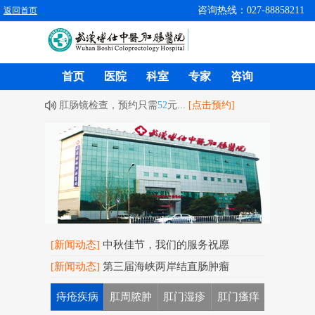
咨询热线：027-88858211
返回首页
首页
医院
科室
专家
咨询
肛肠镜检查，预约只需
52
元...
[点击预约]
[新闻动态]
中秋佳节，我们的服务祝愿
[新闻动态]
第三届海峡两岸结直肠肿瘤
痔疮疾病
肛周脓肿
肛门湿疹
肛门瘙痒