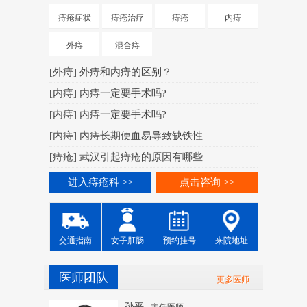
[
肛周脓肿
痔疮症状
痔疮治疗
痔疮
内痔
[
肛周脓肿
外痔
混合痔
[
肛周脓肿
[
外痔
]
外痔和内痔的区别？
[
肛周脓肿
[
内痔
]
内痔一定要手术吗?
[
肛周脓肿
[
内痔
]
内痔一定要手术吗?
[
肛周脓肿
[
内痔
]
内痔长期便血易导致缺铁性
[
肛周脓肿
[
痔疮
]
武汉引起痔疮的原因有哪些
进入痔
进入痔疮科 >>
点击咨询 >>
交通指南
女子肛肠
预约挂号
来院地址
医师团队
更多医师
孙平