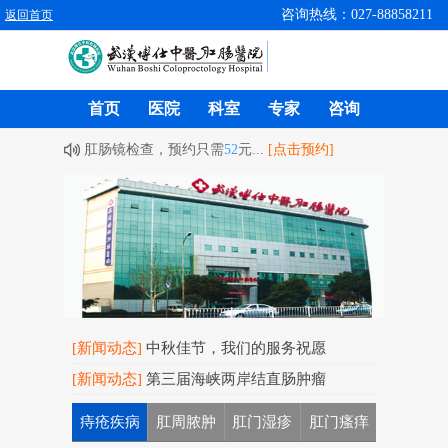
咨询热线：027-88858211
返回首页
首页
医院
科室
专家
咨询
肛肠镜检查，预约只需
52
元...
[点击预约]
[新闻动态]
中秋佳节，我们的服务祝愿
[新闻动态]
第三届海峡两岸结直肠肿瘤
痔疮疾病
肛周脓肿
肛门湿疹
肛门瘙痒