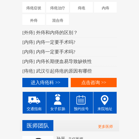
[
肛周脓肿
痔疮症状
痔疮治疗
痔疮
内痔
[
肛周脓肿
外痔
混合痔
[
肛周脓肿
[
外痔
]
外痔和内痔的区别？
[
肛周脓肿
[
内痔
]
内痔一定要手术吗?
[
肛周脓肿
[
内痔
]
内痔一定要手术吗?
[
肛周脓肿
[
内痔
]
内痔长期便血易导致缺铁性
[
肛周脓肿
[
痔疮
]
武汉引起痔疮的原因有哪些
进入痔
进入痔疮科 >>
点击咨询 >>
交通指南
女子肛肠
预约挂号
来院地址
医师团队
更多医师
孙平