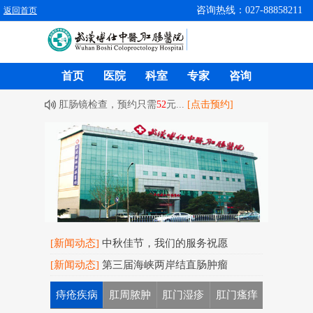
咨询热线：027-88858211
返回首页
首页
医院
科室
专家
咨询
肛肠镜检查，预约只需
52
元...
[点击预约]
[新闻动态]
中秋佳节，我们的服务祝愿
[新闻动态]
第三届海峡两岸结直肠肿瘤
痔疮疾病
肛周脓肿
肛门湿疹
肛门瘙痒