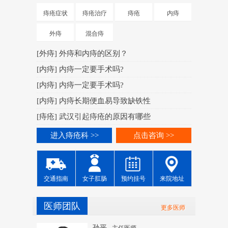
[
肛周脓肿
痔疮症状
痔疮治疗
痔疮
内痔
[
肛周脓肿
外痔
混合痔
[
肛周脓肿
[
外痔
]
外痔和内痔的区别？
[
肛周脓肿
[
内痔
]
内痔一定要手术吗?
[
肛周脓肿
[
内痔
]
内痔一定要手术吗?
[
肛周脓肿
[
内痔
]
内痔长期便血易导致缺铁性
[
肛周脓肿
[
痔疮
]
武汉引起痔疮的原因有哪些
进入痔
进入痔疮科 >>
点击咨询 >>
交通指南
女子肛肠
预约挂号
来院地址
医师团队
更多医师
孙平