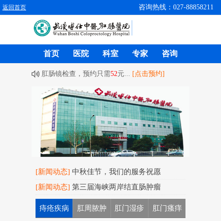
咨询热线：027-88858211
返回首页
首页
医院
科室
专家
咨询
肛肠镜检查，预约只需
52
元...
[点击预约]
[新闻动态]
中秋佳节，我们的服务祝愿
[新闻动态]
第三届海峡两岸结直肠肿瘤
痔疮疾病
肛周脓肿
肛门湿疹
肛门瘙痒