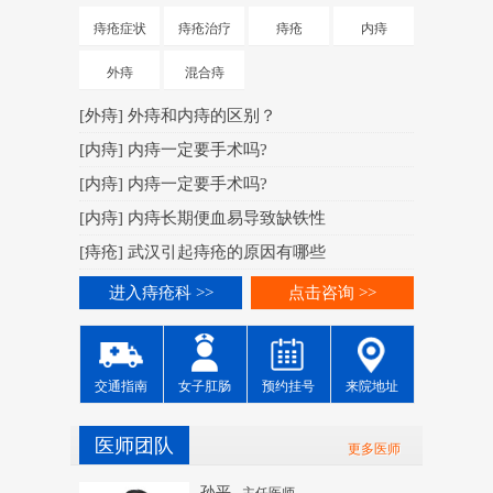
[
肛周脓肿
痔疮症状
痔疮治疗
痔疮
内痔
[
肛周脓肿
外痔
混合痔
[
肛周脓肿
[
外痔
]
外痔和内痔的区别？
[
肛周脓肿
[
内痔
]
内痔一定要手术吗?
[
肛周脓肿
[
内痔
]
内痔一定要手术吗?
[
肛周脓肿
[
内痔
]
内痔长期便血易导致缺铁性
[
肛周脓肿
[
痔疮
]
武汉引起痔疮的原因有哪些
进入痔
进入痔疮科 >>
点击咨询 >>
交通指南
女子肛肠
预约挂号
来院地址
医师团队
更多医师
孙平