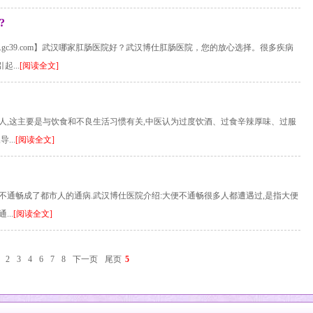
?
.gc39.com】武汉哪家肛肠医院好？武汉博仕肛肠医院，您的放心选择。很多疾病
...
[阅读全文]
人,这主要是与饮食和不良生活习惯有关,中医认为过度饮酒、过食辛辣厚味、过服
...
[阅读全文]
不通畅成了都市人的通病.武汉博仕医院介绍:大便不通畅很多人都遭遇过,是指大便
..
[阅读全文]
2
3
4
6
7
8
下一页
尾页
5