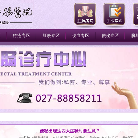
区
痔疮专区
肛瘘专区
便血专区
便秘专区
脱
便秘出现这四大症状时要注意？